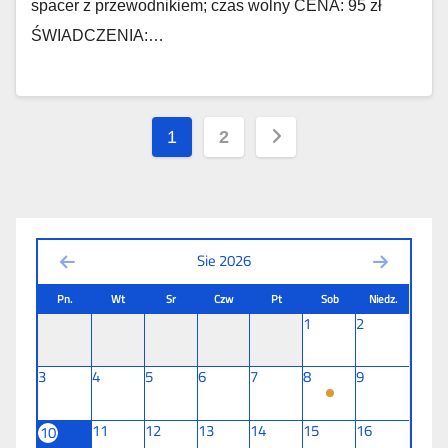
spacer z przewodnikiem; czas wolny CENA: 95 zł
ŚWIADCZENIA:…
Stronicowanie
1
2
wpisów
Sie 2026
Pn.
Wt
Sr
Czw
Pt
Sob
Niedz.
1
2
3
4
5
6
7
8
9
11
12
13
14
15
16
10