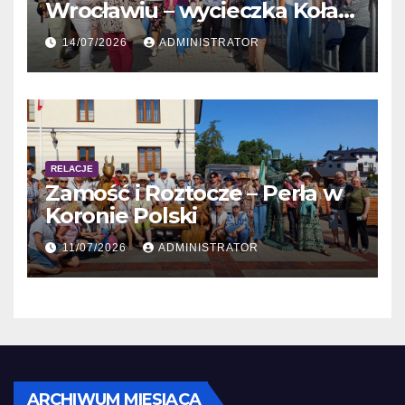
Wrocławiu – wycieczka Koła
Obieżyświat
14/07/2026
ADMINISTRATOR
RELACJE
Zamość i Roztocze – Perła w
Koronie Polski
11/07/2026
ADMINISTRATOR
Archiwum
ARCHIWUM MIESIĄCA