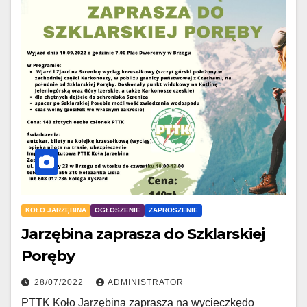
KOŁO JARZĘBINA
OGŁOSZENIE
ZAPROSZENIE
Jarzębina zaprasza do Szklarskiej
Poręby
28/07/2022
ADMINISTRATOR
PTTK Koło Jarzębina zaprasza na wycieczkędo