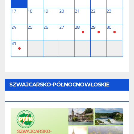
17
18
19
20
21
22
23
24
25
26
27
28
29
30
31
SZWAJCARSKO-PÓŁNOCNOWŁOSKIE
TOURNÉE (11 Dni) - 28.08 - 07.09.2026