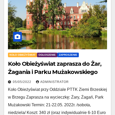
KOŁO OBIEŻYŚWIAT
OGŁOSZENIE
ZAPROSZENIE
Koło Obieżyświat zaprasza do Żar,
Żagania i Parku Mużakowskiego
05/05/2022
ADMINISTRATOR
Koło Obieżyświat przy Oddziale PTTK Ziemi Brzeskiej
w Brzegu Zaprasza na wycieczkę: Żary, Żagań, Park
Mużakowski Termin: 21-22.05. 2022r. /sobota,
niedziela/ Koszt: 340 zł (oraz indywidualnie 6-10 Euro