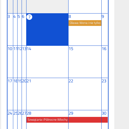
3
4
5
6
8
9
7
Oława: Wena i nie tylko
10
11
12
13
14
15
16
17
18
19
20
21
22
23
24
25
26
27
28
29
30
Szwajcaria i Północne Włochy