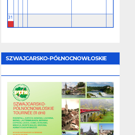
31
SZWAJCARSKO-PÓŁNOCNOWŁOSKIE
TOURNÉE (11 Dni) - 28.08 - 07.09.2026