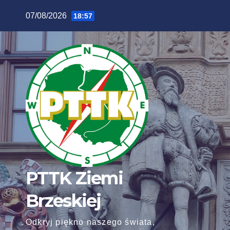
Skip
07/08/2026
18:57
to
content
PTTK Ziemi
Brzeskiej
Odkryj piękno naszego świata,