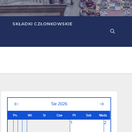
SKŁADKI CZŁONKOWSKIE
Sie 2026
Pn.
Wt
Sr
Czw
Pt
Sob
Niedz.
1
2