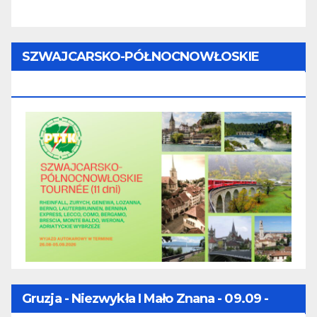
SZWAJCARSKO-PÓŁNOCNOWŁOSKIE
TOURNÉE (11 Dni) - 28.08 - 07.09.2026
Gruzja - Niezwykła I Mało Znana - 09.09 -