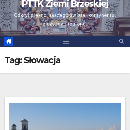
PTTK Ziemi Brzeskiej
Odkryj piękno naszego świata, kontynentu,
ojczyzny i regionu.
Tag:
Słowacja