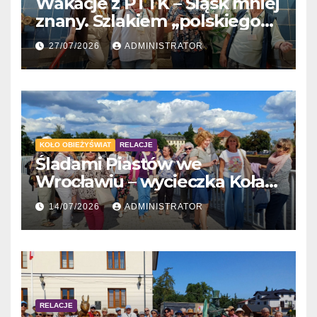
Wakacje z PTTK – Śląsk mniej
znany. Szlakiem „polskiego
Gaudiego” do Tychów
27/07/2026
ADMINISTRATOR
KOŁO OBIEŻYŚWIAT
RELACJE
Śladami Piastów we
Wrocławiu – wycieczka Koła
Obieżyświat
14/07/2026
ADMINISTRATOR
RELACJE