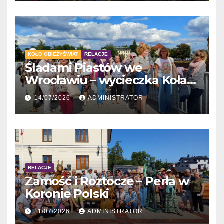
KOŁO OBIEŻYŚWIAT
RELACJE
Śladami Piastów we
Wrocławiu – wycieczka Koła
Obieżyświat
14/07/2026
ADMINISTRATOR
RELACJE
Zamość i Roztocze – Perła w
Koronie Polski
11/07/2026
ADMINISTRATOR