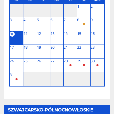
Pn.
Wt
Sr
Czw
Pt
Sob
Niedz.
1
2
3
4
5
6
7
8
9
11
12
13
14
15
16
10
17
18
19
20
21
22
23
24
25
26
27
28
29
30
31
SZWAJCARSKO-PÓŁNOCNOWŁOSKIE