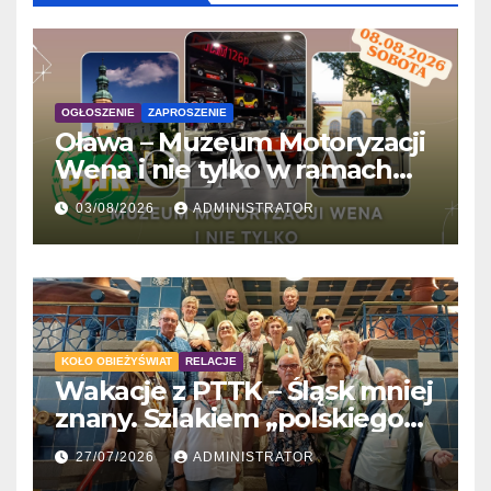
OGŁOSZENIE
ZAPROSZENIE
Oława – Muzeum Motoryzacji
Wena i nie tylko w ramach
'Wakacji z PTTK’
03/08/2026
ADMINISTRATOR
KOŁO OBIEŻYŚWIAT
RELACJE
Wakacje z PTTK – Śląsk mniej
znany. Szlakiem „polskiego
Gaudiego” do Tychów
27/07/2026
ADMINISTRATOR