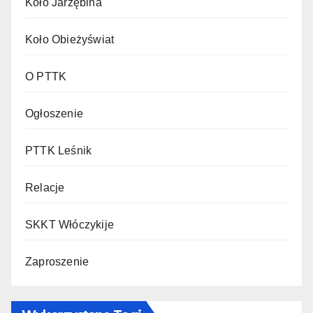
Koło Jarzębina
Koło Obieżyświat
O PTTK
Ogłoszenie
PTTK Leśnik
Relacje
SKKT Włóczykije
Zaproszenie