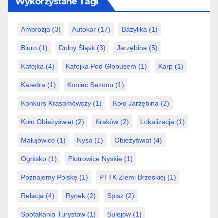
Wykorzystane Tagi
Ambrozja
(3)
Autokar
(17)
Bazylika
(1)
Biuro
(1)
Dolny Śląsk
(3)
Jarzębina
(5)
Kafejka
(4)
Kafejka Pod Globusem
(1)
Karp
(1)
Katedra
(1)
Koniec Sezonu
(1)
Konkurs Krasomówczy
(1)
Koło Jarzębina
(2)
Koło Obieżyświat
(2)
Kraków
(2)
Lokalizacja
(1)
Małujowice
(1)
Nysa
(1)
Obieżyświat
(4)
Ognisko
(1)
Piotrowice Nyskie
(1)
Poznajemy Polskę
(1)
PTTK Ziemi Brzeskiej
(1)
Relacja
(4)
Rynek
(2)
Spisz
(2)
Spotakania Turystów
(1)
Sulejów
(1)