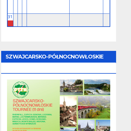
31
SZWAJCARSKO-PÓŁNOCNOWŁOSKIE
TOURNÉE (11 Dni) - 28.08 - 07.09.2026