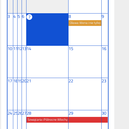
3
4
5
6
8
9
7
Oława: Wena i nie tylko
10
11
12
13
14
15
16
17
18
19
20
21
22
23
24
25
26
27
28
29
30
Szwajcaria i Północne Włochy