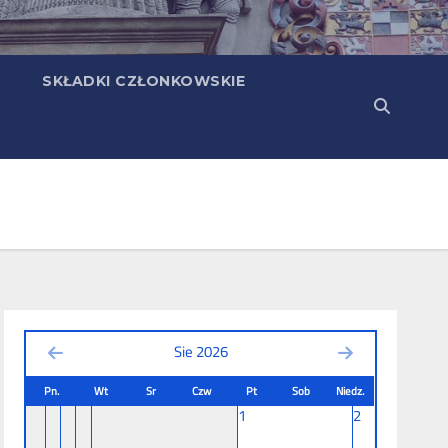
SKŁADKI CZŁONKOWSKIE
Sie 2026
Pn.
Wt
Sr
Czw
Pt
Sob
Niedz.
1
2