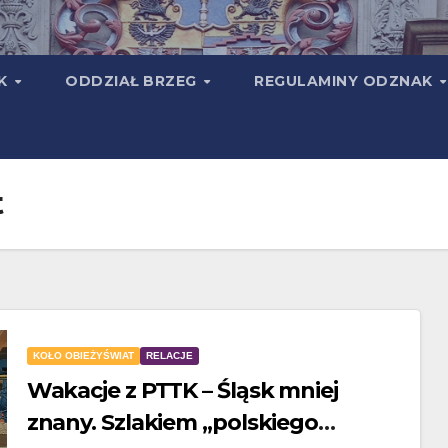
TK
ODDZIAŁ BRZEG
REGULAMINY ODZNAK
t
KOŁO OBIEŻYŚWIAT
RELACJE
Wakacje z PTTK – Śląsk mniej
znany. Szlakiem „polskiego