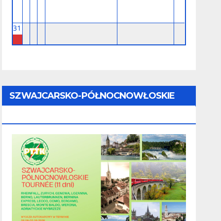
31
SZWAJCARSKO-PÓŁNOCNOWŁOSKIE
TOURNÉE (11 Dni) - 28.08 - 07.09.2026