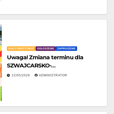
KOŁO OBIEŻYŚWIAT
OGŁOSZENIE
ZAPROSZENIE
Uwaga! Zmiana terminu dla
SZWAJCARSKO-
PÓŁNOCNOWŁOSKIEGO TOURNÉE
22/05/2026
ADMINISTRATOR