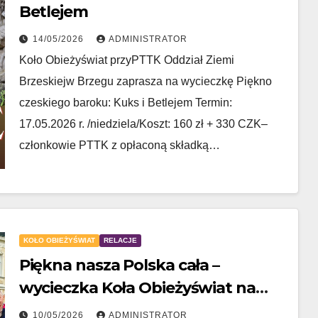
Betlejem
14/05/2026
ADMINISTRATOR
Koło Obieżyświat przyPTTK Oddział Ziemi
Brzeskiejw Brzegu zaprasza na wycieczkę Piękno
czeskiego baroku: Kuks i Betlejem Termin:
17.05.2026 r. /niedziela/Koszt: 160 zł + 330 CZK–
członkowie PTTK z opłaconą składką…
KOŁO OBIEŻYŚWIAT
RELACJE
Piękna nasza Polska cała –
wycieczka Koła Obieżyświat na
Dolny Śląsk
10/05/2026
ADMINISTRATOR