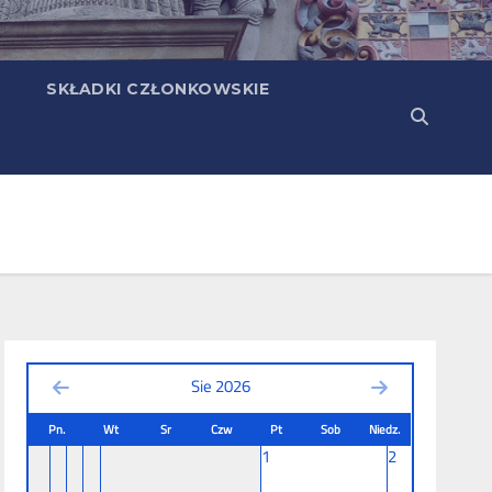
SKŁADKI CZŁONKOWSKIE
Sie 2026
Pn.
Wt
Sr
Czw
Pt
Sob
Niedz.
1
2