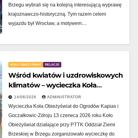
Brzegu wybrali się na kolejną interesującą wyprawę
krajoznawczo-historyczną. Tym razem celem
wyjazdu był Wrocław, a motywem…
KOŁO OBIEŻYŚWIAT
RELACJE
Wśród kwiatów i uzdrowiskowych
klimatów – wycieczka Koła
Obieżyświat do Ogrodów Kapias i
14/06/2026
ADMINISTRATOR
Goczałkowic-Zdroju
Wycieczka Koła Obieżyświat do Ogrodów Kapias i
Goczałkowic-Zdroju 13 czerwca 2026 roku Koło
Obieżyświat działające przy PTTK Oddział Ziemi
Brzeskiej w Brzegu zorganizowało wycieczkę do