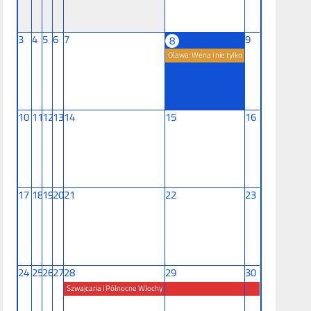
3
4
5
6
7
9
8
Oława: Wena i nie tylko
10
11
12
13
14
15
16
17
18
19
20
21
22
23
24
25
26
27
28
29
30
Szwajcaria i Północne Włochy