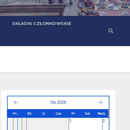
SKŁADKI CZŁONKOWSKIE
Sie 2026
Pn.
Wt
Sr
Czw
Pt
Sob
Niedz.
1
2