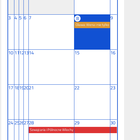
3
4
5
6
7
9
8
Oława: Wena i nie tylko
10
11
12
13
14
15
16
17
18
19
20
21
22
23
24
25
26
27
28
29
30
Szwajcaria i Północne Włochy