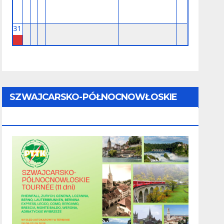
31
SZWAJCARSKO-PÓŁNOCNOWŁOSKIE
TOURNÉE (11 Dni) - 28.08 - 07.09.2026