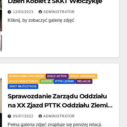
Dzień Kobiet z SKKT Włóczykije
12/03/2023
ADMINISTRATOR
Kliknij, by zobaczyć galerię zdjęć
KADRA KWALIFIKOWANA
KOŁO ACTIVE
KOŁO JARZĘBINA
KOŁO OBIEŻYŚWIAT
O PTTK
PTTK LEŚNIK
RELACJE
SKKT WŁÓCZYKIJE
Sprawozdanie Zarządu Oddziału
na XX Zjazd PTTK Oddziału Ziemi
Brzeskiej
05/07/2022
ADMINISTRATOR
Pełna galeria zdjęć znajduje się poniżej relacji.