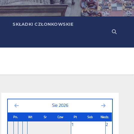
SKŁADKI CZŁONKOWSKIE
Sie 2026
Pn.
Wt
Sr
Czw
Pt
Sob
Niedz.
1
2