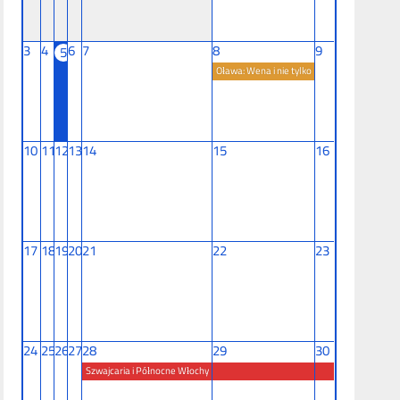
3
4
6
7
8
9
5
Oława: Wena i nie tylko
10
11
12
13
14
15
16
17
18
19
20
21
22
23
24
25
26
27
28
29
30
Szwajcaria i Północne Włochy