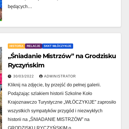
będących…
HISTORIA
RELACJE
SKKT WŁÓCZYKIJE
„Śniadanie Mistrzów” na Grodzisku
Ryczyńskim
30/03/2022
ADMINISTRATOR
Kliknij na zdjęcie, by przejść do pełnej galerii.
Podążając szlakiem historii Szkolne Koło
Krajoznawczo Turystyczne „WŁÓCZYKIJE” zaprosiło
wszystkich sympatyków przygód i niezwykłych
historii na „ŚNIADANIE MISTRZÓW” na
GRODZISKU RYCZYŃSKIM o…