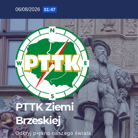
Skip
06/08/2026
01:47
to
content
PTTK Ziemi
Brzeskiej
Odkryj piękno naszego świata,