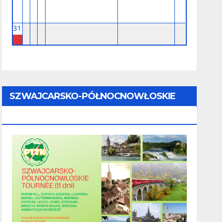
31
SZWAJCARSKO-PÓŁNOCNOWŁOSKIE
TOURNÉE (11 Dni) - 28.08 - 07.09.2026