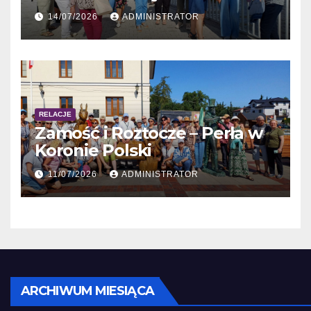
Obieżyświat
14/07/2026
ADMINISTRATOR
RELACJE
Zamość i Roztocze – Perła w
Koronie Polski
11/07/2026
ADMINISTRATOR
Archiwum
ARCHIWUM MIESIĄCA
miesiąca