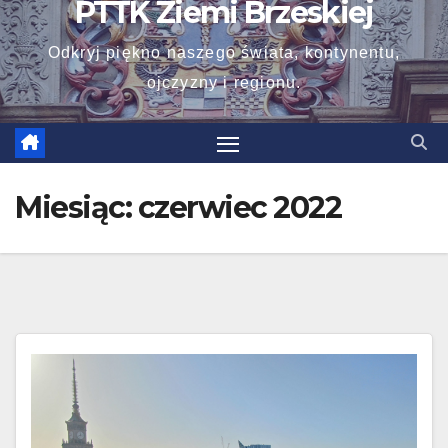
PTTK Ziemi Brzeskiej
Odkryj piękno naszego świata, kontynentu,
ojczyzny i regionu.
Miesiąc:
czerwiec 2022