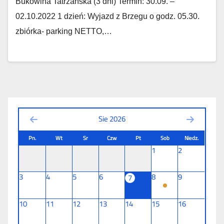
Bukowina Tatrzańska (3 dni) Termin: 30.09. –
02.10.2022 1 dzień: Wyjazd z Brzegu o godz. 05.30.
zbiórka- parking NETTO,…
Sie 2026
Pn.
Wt
Sr
Czw
Pt
Sob
Niedz.
1
2
3
4
5
6
8
9
7
10
11
12
13
14
15
16