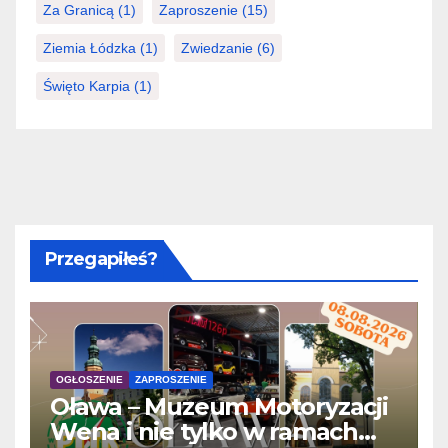
Za Granicą
(1)
Zaproszenie
(15)
Ziemia Łódzka
(1)
Zwiedzanie
(6)
Święto Karpia
(1)
Przegapiłeś?
OGŁOSZENIE
ZAPROSZENIE
Oława – Muzeum Motoryzacji
Wena i nie tylko w ramach