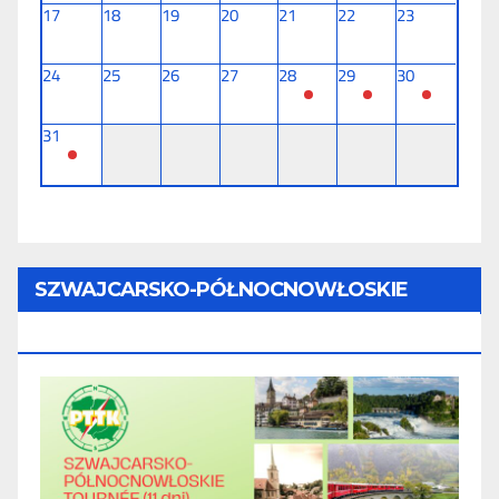
17
18
19
20
21
22
23
24
25
26
27
28
29
30
31
SZWAJCARSKO-PÓŁNOCNOWŁOSKIE
TOURNÉE (11 Dni) - 28.08 - 07.09.2026