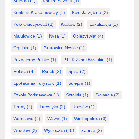
Katedra
(1)
Koniec Sezonu
(1)
Konkurs Krasomówczy
(1)
Koło Jarzębina
(2)
Koło Obieżyświat
(2)
Kraków
(2)
Lokalizacja
(1)
Małujowice
(1)
Nysa
(1)
Obieżyświat
(4)
Ognisko
(1)
Piotrowice Nyskie
(1)
Poznajemy Polskę
(1)
PTTK Ziemi Brzeskiej
(1)
Relacja
(4)
Rynek
(2)
Spisz
(2)
Spotakania Turystów
(1)
Sulejów
(1)
Szkoły Podstawowe
(1)
Sztolnia
(1)
Słowacja
(2)
Termy
(2)
Turystyka
(2)
Uniejów
(1)
Warszawa
(2)
Wawel
(1)
Wielkopolska
(3)
Wrocław
(2)
Wycieczka
(15)
Zabrze
(2)