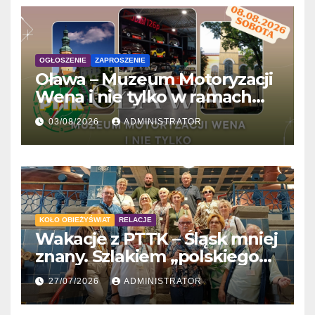
OGŁOSZENIE
ZAPROSZENIE
Oława – Muzeum Motoryzacji
Wena i nie tylko w ramach
'Wakacji z PTTK’
03/08/2026
ADMINISTRATOR
KOŁO OBIEŻYŚWIAT
RELACJE
Wakacje z PTTK – Śląsk mniej
znany. Szlakiem „polskiego
Gaudiego” do Tychów
27/07/2026
ADMINISTRATOR