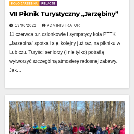
KOŁO JARZĘBINA
RELACJE
VII Piknik Turystyczny „Jarzębiny”
13/06/2022
ADMINISTRATOR
11 czerwca b.r. członkowie i sympatycy koła PTTK
„Jarzębina” spotkali się, kolejny już raz, na pikniku w
Lubiczu. Turyści seniorzy (i nie tylko) potrafią
wytworzyć szczególną atmosferę radosnej zabawy.
Jak…