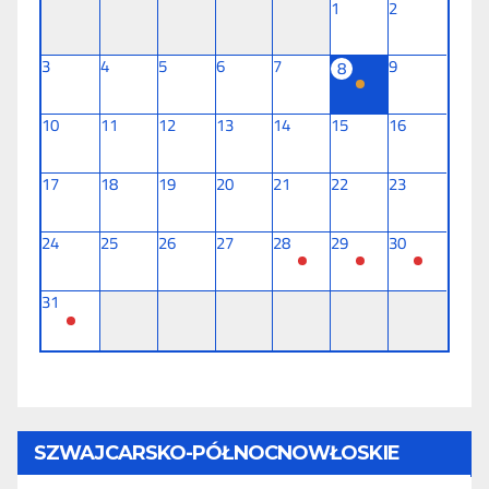
1
2
3
4
5
6
7
9
8
10
11
12
13
14
15
16
17
18
19
20
21
22
23
24
25
26
27
28
29
30
31
SZWAJCARSKO-PÓŁNOCNOWŁOSKIE