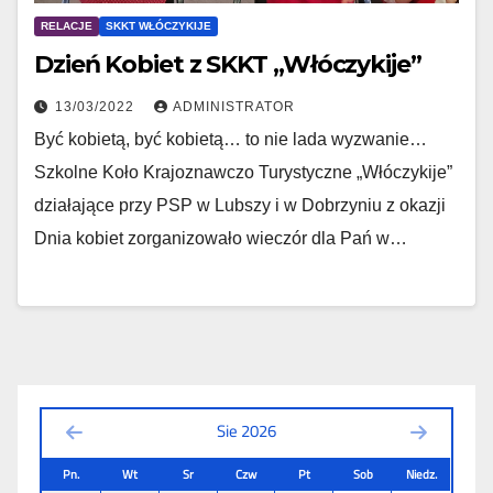
RELACJE
SKKT WŁÓCZYKIJE
Dzień Kobiet z SKKT „Włóczykije”
13/03/2022
ADMINISTRATOR
Być kobietą, być kobietą… to nie lada wyzwanie…
Szkolne Koło Krajoznawczo Turystyczne „Włóczykije”
działające przy PSP w Lubszy i w Dobrzyniu z okazji
Dnia kobiet zorganizowało wieczór dla Pań w…
Sie 2026
Pn.
Wt
Sr
Czw
Pt
Sob
Niedz.