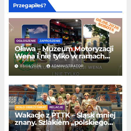
Przegapiłeś?
OGŁOSZENIE
ZAPROSZENIE
Oława – Muzeum Motoryzacji
Wena i nie tylko w ramach
'Wakacji z PTTK’
03/08/2026
ADMINISTRATOR
KOŁO OBIEŻYŚWIAT
RELACJE
Wakacje z PTTK – Śląsk mniej
znany. Szlakiem „polskiego
Gaudiego” do Tychów