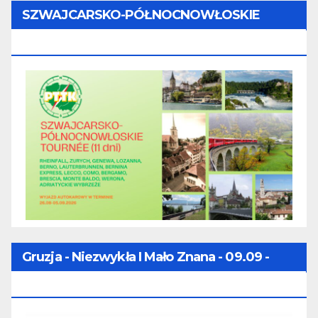
SZWAJCARSKO-PÓŁNOCNOWŁOSKIE
TOURNÉE (11 Dni) - 28.08 - 07.09.2026
Gruzja - Niezwykła I Mało Znana - 09.09 -
16.09.2026