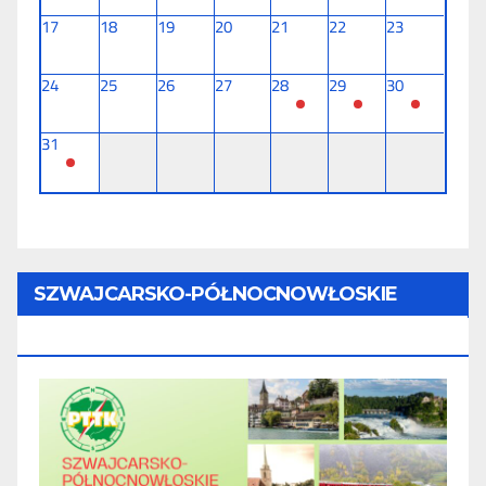
17
18
19
20
21
22
23
24
25
26
27
28
29
30
31
SZWAJCARSKO-PÓŁNOCNOWŁOSKIE
TOURNÉE (11 Dni) - 28.08 - 07.09.2026