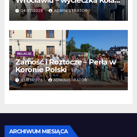
Wrocławiu – wycieczka Koła
Obieżyświat
14/07/2026
ADMINISTRATOR
RELACJE
Zamość i Roztocze – Perła w
Koronie Polski
11/07/2026
ADMINISTRATOR
Archiwum
ARCHIWUM MIESIĄCA