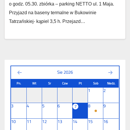
o godz. 05.30. zbiórka – parking NETTO ul. 1 Maja.
Przyjazd na baseny termalne w Bukowinie
Tatrzańskiej- kąpiel 3,5 h. Przejazd…
Sie 2026
Pn.
Wt
Sr
Czw
Pt
Sob
Niedz.
1
2
3
4
5
6
8
9
7
10
11
12
13
14
15
16