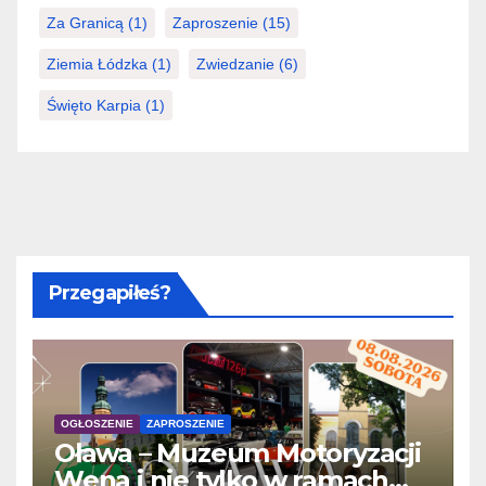
Za Granicą
(1)
Zaproszenie
(15)
Ziemia Łódzka
(1)
Zwiedzanie
(6)
Święto Karpia
(1)
Przegapiłeś?
OGŁOSZENIE
ZAPROSZENIE
Oława – Muzeum Motoryzacji
Wena i nie tylko w ramach