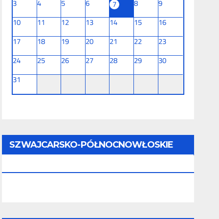
3
4
5
6
8
9
7
10
11
12
13
14
15
16
17
18
19
20
21
22
23
24
25
26
27
28
29
30
31
SZWAJCARSKO-PÓŁNOCNOWŁOSKIE
TOURNÉE (11 Dni) - 28.08 - 07.09.2026