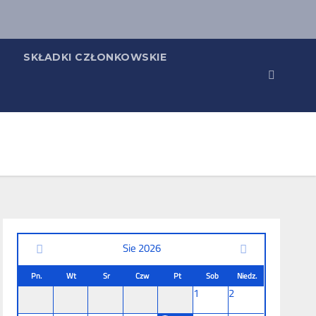
SKŁADKI CZŁONKOWSKIE
Sie 2026
Pn.
Wt
Sr
Czw
Pt
Sob
Niedz.
1
2