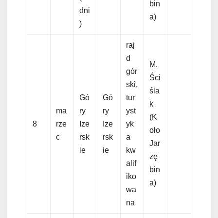
bin
dni
a)
)
raj
d
M.
gór
Ści
ski,
śla
Gó
Gó
tur
k
ma
ry
ry
yst
(K
8
rze
Ize
Ize
yk
oło
c
rsk
rsk
a
Jar
ie
ie
kw
zę
alif
bin
iko
a)
wa
na