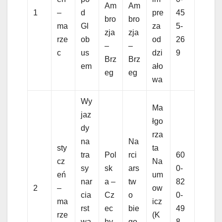
Am
Am
1
–
d
pre
45
bro
bro
ma
Gl
za
5-
zja
zja
rze
ob
od
26
–
–
c
us
dzi
9
Brz
Brz
em
ało
eg
eg
wa
Wy
Ma
jaz
łgo
dy
rza
na
Na
sty
ta
tra
Pol
rci
60
cz
Na
sy
sk
ars
0-
eń
um
nar
a –
tw
82
2
–
ow
cia
Cz
o
0-
ma
icz
rst
ec
bie
49
rze
(K
wa
hy
go
8