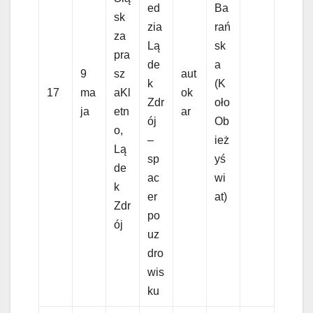
ed
Ba
sk
zia
rań
za
Lą
sk
pra
de
a
9
sz
aut
k
(K
17
ma
aKl
ok
Zdr
oło
ja
etn
ar
ój
Ob
o,
–
ież
Lą
sp
yś
de
ac
wi
k
er
at)
Zdr
po
ój
uz
dro
wis
ku