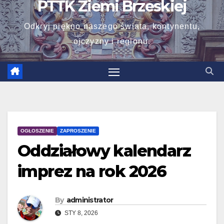
PTTK Ziemi Brzeskiej
Odkryj piękno naszego świata, kontynentu,
ojczyzny i regionu.
OGŁOSZENIE
ZAPROSZENIE
Oddziałowy kalendarz
imprez na rok 2026
By
administrator
STY 8, 2026