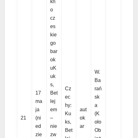
kn
o
cz
es
kie
go
bar
ok
uK
W.
uk
Ba
s,
Cz
rań
17
Bet
ec
sk
ma
lej
hy:
a
ja
em
aut
Ku
(K
21
(ni
–
ok
ks,
oło
ed
nie
ar
Bet
Ob
zie
zw