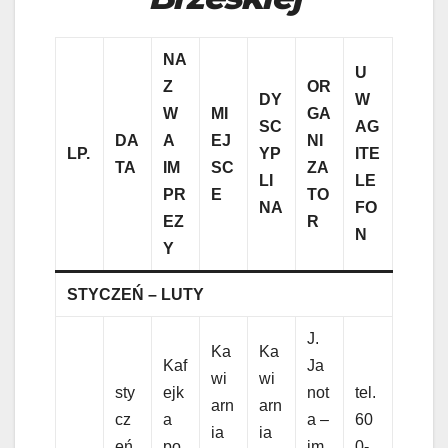
NA
U
Z
OR
DY
W
W
MI
GA
SC
AG
DA
A
EJ
NI
LP.
YP
I
TE
TA
IM
SC
ZA
LI
LE
PR
E
TO
NA
FO
EZ
R
N
Y
STYCZEŃ – LUTY
J.
Ka
Ka
Kaf
Ja
wi
wi
sty
ejk
not
tel.
arn
arn
cz
a
a –
60
ia
ia
eń
po
im
0-