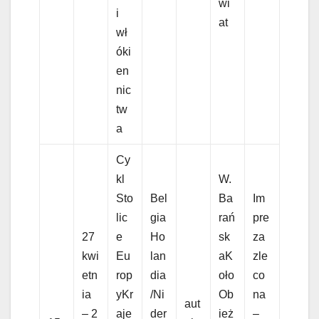
wi
i
at
wł
óki
en
nic
tw
a
Cy
kl
W.
Sto
Bel
Ba
Im
lic
gia
rań
pre
27
e
Ho
sk
za
kwi
Eu
lan
aK
zle
etn
rop
dia
oło
co
ia
yKr
/Ni
Ob
na
aut
– 2
aje
der
ież
–