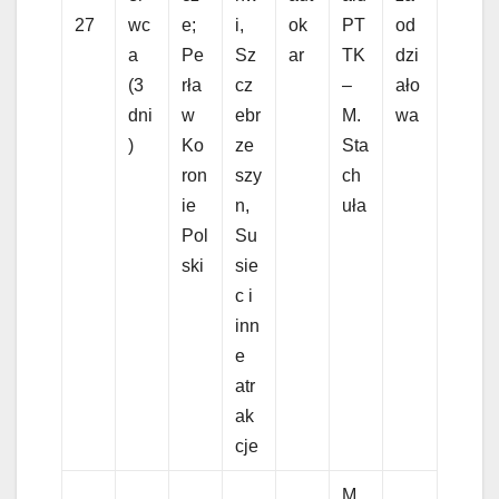
27
wc
e;
i,
ok
PT
od
a
Pe
Sz
ar
TK
dzi
(3
rła
cz
–
ało
dni
w
ebr
M.
wa
)
Ko
ze
Sta
ron
szy
ch
ie
n,
uła
Pol
Su
ski
sie
c i
inn
e
atr
ak
cje
M.