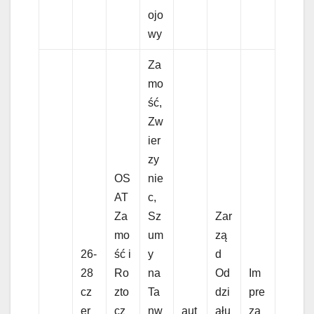
ojo
wy
Za
mo
ść,
Zw
ier
zy
OS
nie
AT
c,
Za
Sz
Zar
mo
um
zą
26-
ść i
y
d
28
Ro
na
Od
Im
cz
zto
Ta
dzi
pre
er
cz
nw
aut
ału
za