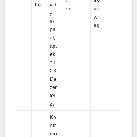
lej
ież
la)
ykł
em
yś
y
wi
sz
at)
pit
al,
apt
ek
a i
CK
De
zer
ter
zy
Ko
nfe
ren