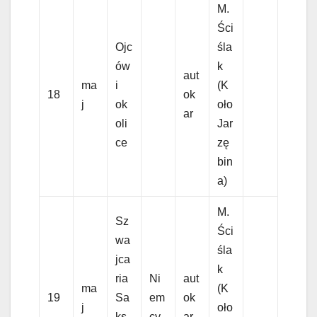
M.
Ści
Ojc
śla
ów
k
aut
ma
i
(K
18
ok
j
ok
oło
ar
oli
Jar
ce
zę
bin
a)
M.
Sz
Ści
wa
śla
jca
k
ria
Ni
aut
ma
(K
19
Sa
em
ok
j
oło
ks
cy
ar