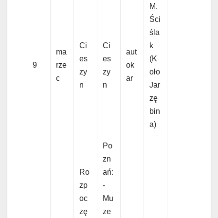
M.
Ści
śla
Ci
Ci
k
ma
aut
es
es
(K
9
rze
ok
zy
zy
oło
c
ar
n
n
Jar
zę
bin
a)
Po
zn
Ro
ań:
zp
-
oc
Mu
zę
ze