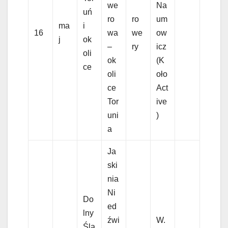
we
Na
uń
ro
ro
um
ma
i
16
wa
we
ow
j
ok
–
ry
icz
oli
ok
(K
ce
oli
oło
ce
Act
Tor
ive
uni
)
a
Ja
ski
nia
Ni
Do
ed
lny
źwi
W.
Ślą