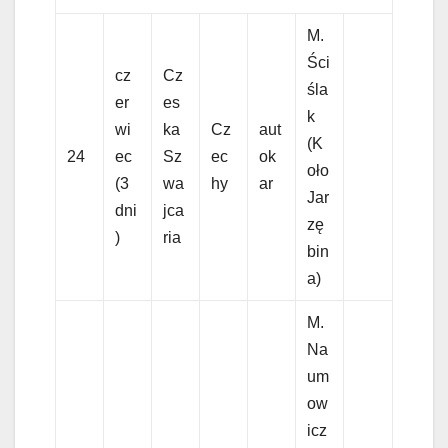
M.
Ści
cz
Cz
śla
er
es
k
wi
ka
Cz
aut
(K
24
ec
Sz
ec
ok
oło
(3
wa
hy
ar
Jar
dni
jca
zę
)
ria
bin
a)
M.
Na
um
ow
icz