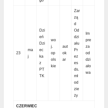
go
Zar
zą
d
Dzi
Od
Im
eń
dzi
wo
pre
Dzi
ału
j.
aut
za
ma
ec
Pr
23
op
ok
od
j
ka
ez
ols
ar
dzi
z
es
kie
ało
PT
ds.
wa
TK
mł
od
zie
ży
CZERWIEC