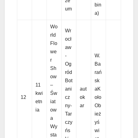
ze
bin
um
a)
Wo
Wr
rld
ocł
Flo
aw
we
-
W.
r
Og
Ba
Sh
ród
rań
ow
Bot
sk
11
–
ani
aut
aK
kwi
Św
12
cz
ok
oło
etn
iat
ny-
ar
Ob
ia
ow
Tar
ież
a
czy
yś
Wy
ńs
wi
sta