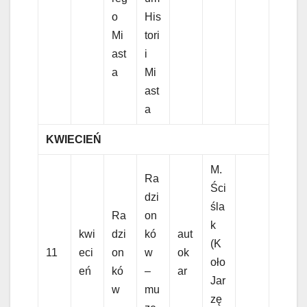
o
His
Mi
tori
ast
i
a
Mi
ast
a
KWIECIEŃ
M.
Ra
Ści
dzi
śla
Ra
on
k
kwi
dzi
kó
aut
(K
11
eci
on
w
ok
oło
eń
kó
–
ar
Jar
w
mu
zę