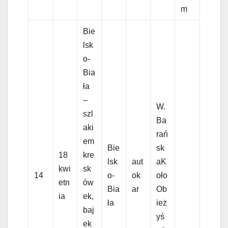
m
Bie
lsk
o-
Bia
ła
–
W.
szl
Ba
aki
rań
em
Bie
sk
18
kre
lsk
aut
aK
kwi
sk
14
o-
ok
oło
etn
ów
Bia
ar
Ob
ia
ek,
ła
ież
baj
yś
ek