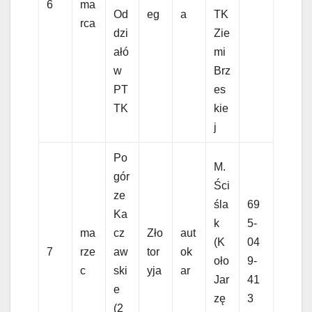
6
ma
Od
eg
a
TK
rca
dzi
Zie
ałó
mi
w
Brz
PT
es
TK
kie
j
Po
M.
gór
Ści
ze
śla
69
Ka
k
5-
ma
cz
Zło
aut
(K
04
7
rze
aw
tor
ok
oło
9-
c
ski
yja
ar
Jar
41
e
zę
3
(2