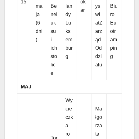
15
ok
ma
Be
lan
yś
Biu
ar
ja
nel
dy
wi
ro
(6
uk
Lu
atZ
Eur
dni
su
ks
arz
otr
)
i
em
ąd
am
ich
bur
Od
pin
sto
g
dzi
g
lic
ału
e
MAJ
Wy
cie
Ma
czk
łgo
a
rza
ro
ta
Tor