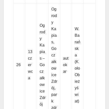
Og
rod
y
Og
Ka
W.
rod
pia
Ba
y
s,
rań
Ka
Go
sk
13
pia
cz
a
cz
s –
aut
ałk
(K
26
er
Go
ok
ow
oło
wc
cz
ar
ice
Ob
a
ałk
Zdr
ież
ow
ój,
yś
ice
par
wi
Zdr
k
at)
ój
zdr