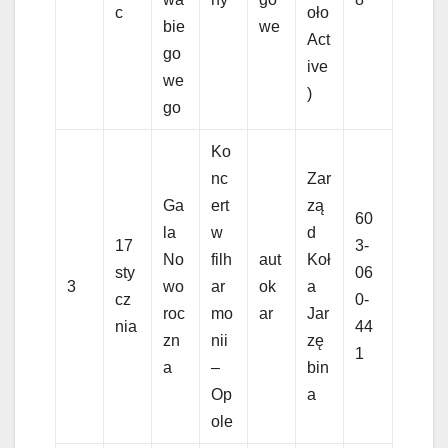
c
oło
bie
we
Act
go
ive
we
)
go
Ko
nc
Zar
Ga
ert
zą
60
la
w
d
17
3-
No
filh
aut
Koł
sty
06
3
wo
ar
ok
a
cz
0-
roc
mo
ar
Jar
nia
44
zn
nii
zę
1
a
–
bin
Op
a
ole