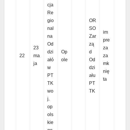
cja
Re
gio
OR
nal
SO
im
na
Zar
pre
Od
zą
23
za
dzi
Op
d
22
ma
za
ałó
ole
Od
ja
mk
w
dzi
nię
PT
ału
ta
TK
PT
wo
TK
j.
op
ols
kie