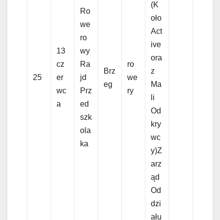
(K
Ro
oło
we
Act
ro
ive
13
wy
ora
cz
Ra
ro
Brz
z
25
er
jd
we
eg
Ma
wc
Prz
ry
li
a
ed
Od
szk
kry
ola
wc
ka
y)Z
arz
ąd
Od
dzi
ału