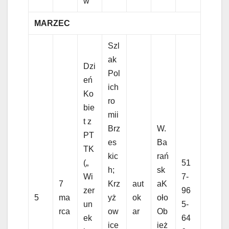
w
MARZEC
Szl
ak
Dzi
Pol
eń
ich
Ko
ro
bie
mii
t z
Brz
W.
PT
es
Ba
TK
kic
rań
(„
51
h;
sk
Wi
7-
7
Krz
aut
aK
zer
96
5
ma
yż
ok
oło
un
5-
rca
ow
ar
Ob
ek
64
ice
ież