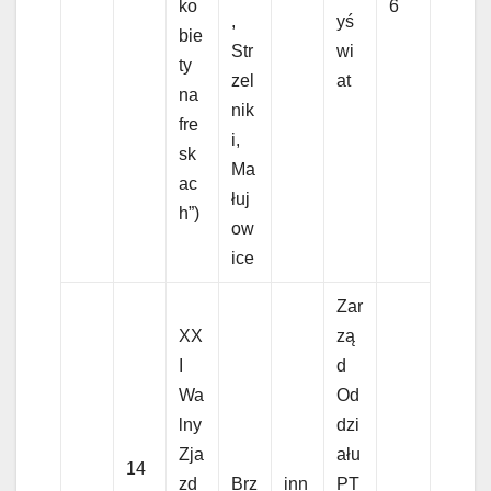
ko
6
,
yś
bie
Str
wi
ty
zel
at
na
nik
fre
i,
sk
Ma
ac
łuj
h”)
ow
ice
Zar
XX
zą
I
d
Wa
Od
lny
dzi
Zja
ału
14
zd
Brz
inn
PT