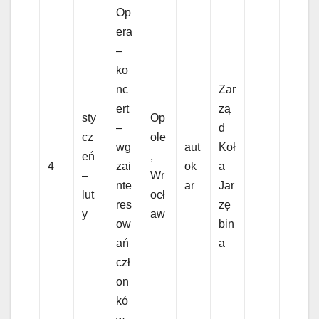
Op
era
–
ko
nc
Zar
ert
zą
sty
Op
–
d
cz
ole
wg
aut
Koł
eń
,
4
zai
ok
a
–
Wr
nte
ar
Jar
lut
ocł
res
zę
y
aw
ow
bin
ań
a
czł
on
kó