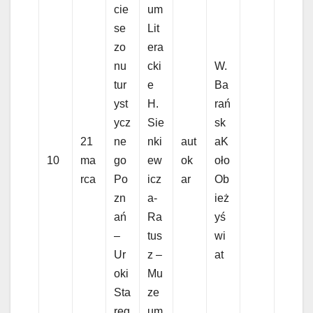
cie
um
se
Lit
zo
era
nu
cki
W.
tur
e
Ba
yst
H.
rań
ycz
Sie
sk
21
ne
nki
aut
aK
10
ma
go
ew
ok
oło
rca
Po
icz
ar
Ob
zn
a-
ież
ań
Ra
yś
–
tus
wi
Ur
z –
at
oki
Mu
Sta
ze
reg
um