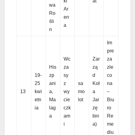
ki
at
wa
Ar
Ro
en
śli
a
n
Im
pre
Wc
Zar
za
His
za
zą
zle
19-
zp
sy
d
co
25
ani
z
sa
Koł
na
13
kwi
a,
wy
mo
a
–
etn
Ma
cie
lot
Jar
Biu
ia
lag
czk
zę
ro
a
am
bin
Re
i
a)
me
diu