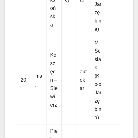
Jar
oń
zę
sk
bin
a
a)
M.
Ści
Ko
śla
sz
k
ęci
aut
ma
(K
20
n –
ok
j
oło
Sie
ar
Jar
wi
zę
erz
bin
a)
Pię