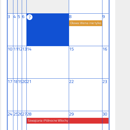
3
4
5
6
8
9
7
Oława: Wena i nie tylko
10
11
12
13
14
15
16
17
18
19
20
21
22
23
24
25
26
27
28
29
30
Szwajcaria i Północne Włochy