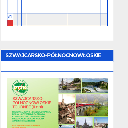
31
SZWAJCARSKO-PÓŁNOCNOWŁOSKIE
TOURNÉE (11 Dni) - 28.08 - 07.09.2026