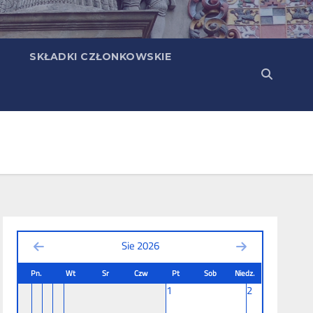
SKŁADKI CZŁONKOWSKIE
Sie 2026
Pn.
Wt
Sr
Czw
Pt
Sob
Niedz.
1
2