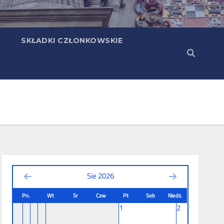
SKŁADKI CZŁONKOWSKIE
Sie 2026
Pn.
Wt
Sr
Czw
Pt
Sob
Niedz.
1
2