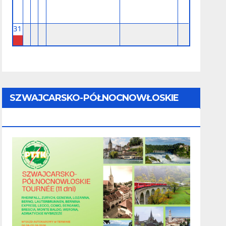
31
SZWAJCARSKO-PÓŁNOCNOWŁOSKIE
TOURNÉE (11 Dni) - 28.08 - 07.09.2026