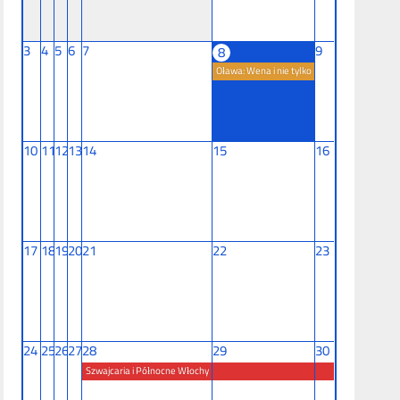
3
4
5
6
7
9
8
Oława: Wena i nie tylko
10
11
12
13
14
15
16
17
18
19
20
21
22
23
24
25
26
27
28
29
30
Szwajcaria i Północne Włochy