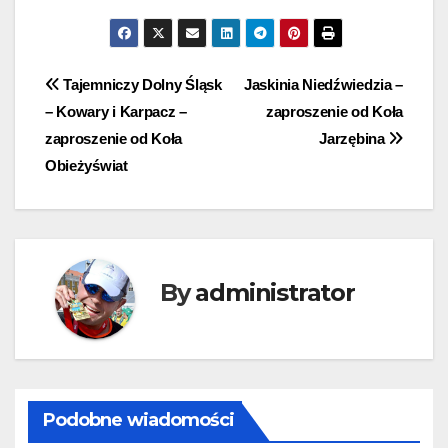
Tajemniczy Dolny Śląsk
Jaskinia Niedźwiedzia –
– Kowary i Karpacz –
zaproszenie od Koła
zaproszenie od Koła
Jarzębina
Obieżyświat
By
administrator
Podobne wiadomości