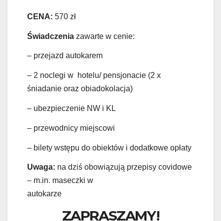
CENA:
570 zł
Świadczenia
zawarte w cenie:
– przejazd autokarem
– 2 noclegi w hotelu/ pensjonacie (2 x
śniadanie oraz obiadokolacja)
– ubezpieczenie NW i KL
– przewodnicy miejscowi
– bilety wstępu do obiektów i dodatkowe opłaty
Uwaga:
na dziś obowiązują przepisy covidowe
– m.in. maseczki w
autokarze
ZAPRASZAMY!