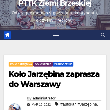
PTTK Ziemi Brzeskiej
Odkryj piękno naszego świata, kontynentu,
ojczyzny i regionu.
KOŁO JARZĘBINA
OGŁOSZENIE
ZAPROSZENIE
Koło Jarzębina zaprasza
do Warszawy
By
administrator
#autokar
,
#Jarzębina
,
MAR 16, 2022