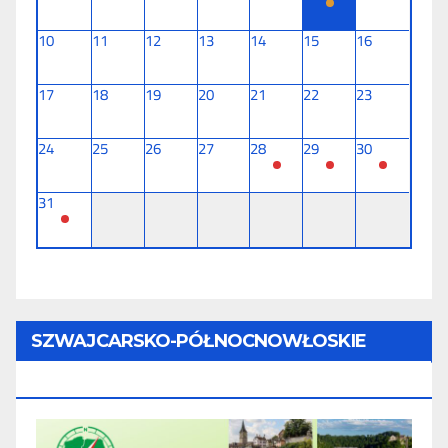
10
11
12
13
14
15
16
17
18
19
20
21
22
23
24
25
26
27
28
29
30
31
SZWAJCARSKO-PÓŁNOCNOWŁOSKIE
TOURNÉE (11 Dni) - 28.08 - 07.09.2026