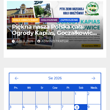
KOŁO OBIEŻYŚWIAT
OGŁOSZENIE
ZAPROSZENIE
Piękna nasza Polska cała:
Ogrody Kapias, Goczałkowice
Zdrój
CZE 3, 2026
ADMINISTRATOR
Sie 2026
Pn.
Wt
Sr
Czw
Pt
Sob
Niedz.
1
2
3
4
5
6
7
9
8