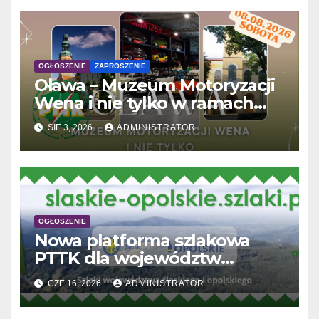
OGŁOSZENIE
ZAPROSZENIE
Oława – Muzeum Motoryzacji
Wena i nie tylko w ramach
'Wakacji z PTTK’
SIE 3, 2026
ADMINISTRATOR
OGŁOSZENIE
Nowa platforma szlakowa
PTTK dla województw
śląskiego i opolskiego
CZE 16, 2026
ADMINISTRATOR