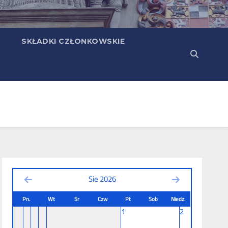
SKŁADKI CZŁONKOWSKIE
Sie 2026
Pn.
Wt
Sr
Czw
Pt
Sob
Niedz.
1
2