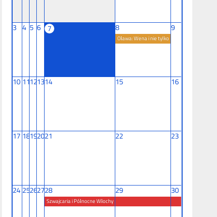
3
4
5
6
8
9
7
Oława: Wena i nie tylko
10
11
12
13
14
15
16
17
18
19
20
21
22
23
24
25
26
27
28
29
30
Szwajcaria i Północne Włochy