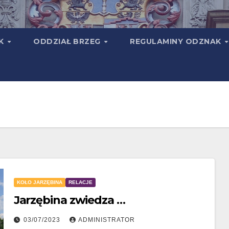
TK
ODDZIAŁ BRZEG
REGULAMINY ODZNAK
KOŁO JARZĘBINA
RELACJE
Jarzębina zwiedza …
03/07/2023
ADMINISTRATOR