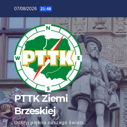
Skip
07/08/2026
21:48
to
content
PTTK Ziemi
Brzeskiej
Odkryj piękno naszego świata,