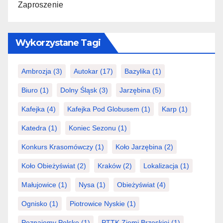
Zaproszenie
Wykorzystane Tagi
Ambrozja
(3)
Autokar
(17)
Bazylika
(1)
Biuro
(1)
Dolny Śląsk
(3)
Jarzębina
(5)
Kafejka
(4)
Kafejka Pod Globusem
(1)
Karp
(1)
Katedra
(1)
Koniec Sezonu
(1)
Konkurs Krasomówczy
(1)
Koło Jarzębina
(2)
Koło Obieżyświat
(2)
Kraków
(2)
Lokalizacja
(1)
Małujowice
(1)
Nysa
(1)
Obieżyświat
(4)
Ognisko
(1)
Piotrowice Nyskie
(1)
Poznajemy Polskę
(1)
PTTK Ziemi Brzeskiej
(1)