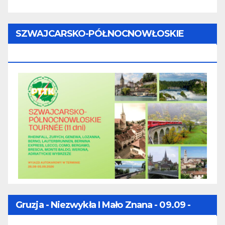
SZWAJCARSKO-PÓŁNOCNOWŁOSKIE
TOURNÉE (11 Dni) - 28.08 - 07.09.2026
Gruzja - Niezwykła I Mało Znana - 09.09 -