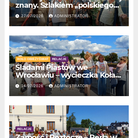
znany. Szlakiem „polskiego
Gaudiego” do Tychów
27/07/2026
ADMINISTRATOR
KOŁO OBIEŻYŚWIAT
RELACJE
Śladami Piastów we
Wrocławiu – wycieczka Koła
Obieżyświat
14/07/2026
ADMINISTRATOR
RELACJE
Zamość i Roztocze – Perła w