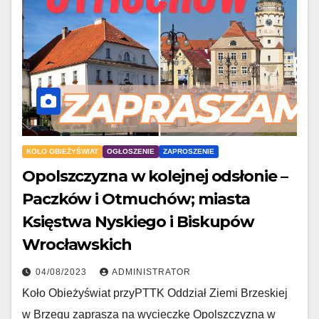
KOŁO OBIEŻYŚWIAT
OGŁOSZENIE
ZAPROSZENIE
Opolszczyzna w kolejnej odsłonie –
Paczków i Otmuchów; miasta
Księstwa Nyskiego i Biskupów
Wrocławskich
04/08/2023
ADMINISTRATOR
Koło Obieżyświat przyPTTK Oddział Ziemi Brzeskiej
w Brzegu zaprasza na wycieczkę Opolszczyzna w