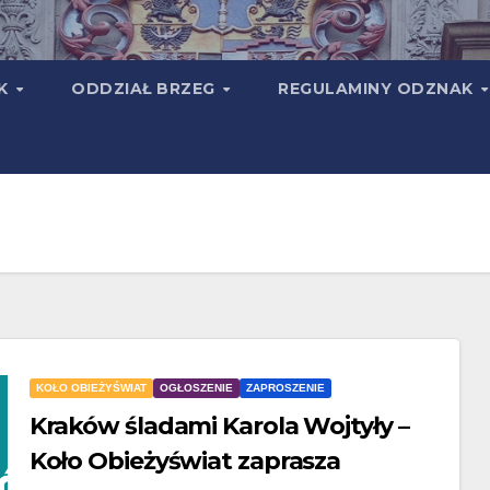
TK
ODDZIAŁ BRZEG
REGULAMINY ODZNAK
KOŁO OBIEŻYŚWIAT
OGŁOSZENIE
ZAPROSZENIE
Kraków śladami Karola Wojtyły –
Koło Obieżyświat zaprasza