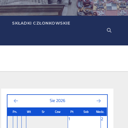
SKŁADKI CZŁONKOWSKIE
Sie 2026
Pn.
Wt
Sr
Czw
Pt
Sob
Niedz.
1
2