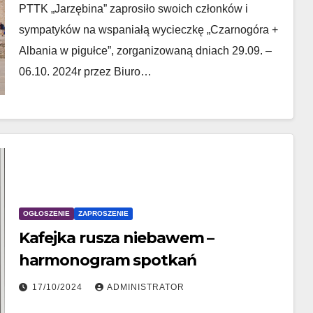
PTTK „Jarzębina” zaprosiło swoich członków i
sympatyków na wspaniałą wycieczkę „Czarnogóra +
Albania w pigułce”, zorganizowaną dniach 29.09. –
06.10. 2024r przez Biuro…
OGŁOSZENIE
ZAPROSZENIE
Kafejka rusza niebawem –
harmonogram spotkań
17/10/2024
ADMINISTRATOR