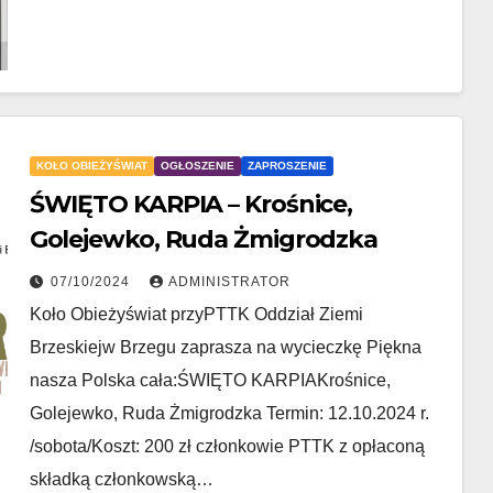
KOŁO OBIEŻYŚWIAT
OGŁOSZENIE
ZAPROSZENIE
ŚWIĘTO KARPIA – Krośnice,
Golejewko, Ruda Żmigrodzka
07/10/2024
ADMINISTRATOR
Koło Obieżyświat przyPTTK Oddział Ziemi
Brzeskiejw Brzegu zaprasza na wycieczkę Piękna
nasza Polska cała:ŚWIĘTO KARPIAKrośnice,
Golejewko, Ruda Żmigrodzka Termin: 12.10.2024 r.
/sobota/Koszt: 200 zł członkowie PTTK z opłaconą
składką członkowską…