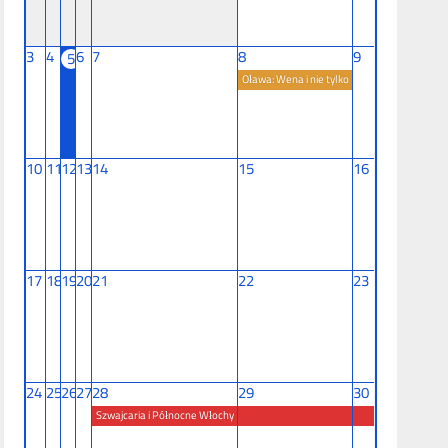
3
4
6
7
8
9
5
Oława: Wena i nie tylko
10
11
12
13
14
15
16
17
18
19
20
21
22
23
24
25
26
27
28
29
30
Szwajcaria i Północne Włochy