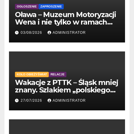
OGŁOSZENIE
ZAPROSZENIE
Oława – Muzeum Motoryzacji
Wena i nie tylko w ramach
'Wakacji z PTTK’
03/08/2026
ADMINISTRATOR
KOŁO OBIEŻYŚWIAT
RELACJE
Wakacje z PTTK – Śląsk mniej
znany. Szlakiem „polskiego
Gaudiego” do Tychów
27/07/2026
ADMINISTRATOR