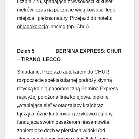
liczbie 72!), spadające z wysokości kilkuset
metrów; czas na poczucie wyjątkowości tego
miejsca i piękna natury. Przejazd do hotelu;
obiadokolacja
; nocleg (np. Chur).
Dzień 5 BERNINA EXPRESS: CHUR
– TIRANO, LECCO
Śniadanie
. Przejazd autokarem do CHUR;
rozpoczęcie spektakularnej podróży słynną
retycką koleją panoramiczną Bernina Express –
najwyżej położona linia kolejowa, pięknie
„wtapiająca się” w otaczający krajobraz,
łącząca różne kulturowo i językowo regiony,
fundująca swoim pasażerom niesamowite,
zapierające dech w piersiach widoki (od
alpejskich lodowców po palmy Italii) i moc