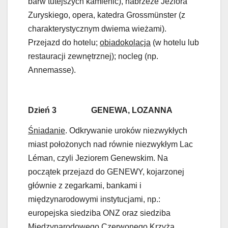
barw tutejszych kamienic), nabrzeże Jeziora
Zuryskiego, opera, katedra Grossmünster (z
charakterystycznym dwiema wieżami).
Przejazd do hotelu;
obiadokolacja
(w hotelu lub
restauracji zewnętrznej); nocleg (np.
Annemasse).
Dzień 3 GENEWA, LOZANNA
Śniadanie
. Odkrywanie uroków niezwykłych
miast położonych nad równie niezwykłym Lac
Léman, czyli Jeziorem Genewskim. Na
początek przejazd do GENEWY, kojarzonej
głównie z zegarkami, bankami i
międzynarodowymi instytucjami, np.:
europejska siedziba ONZ oraz siedziba
Międzynarodowego Czerwonego Krzyża,