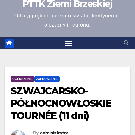
PTTK Ziemi Brzeskiej
Odkryj piękno naszego świata, kontynentu,
ojczyzny i regionu.
OGŁOSZENIE
ZAPROSZENIE
SZWAJCARSKO-
PÓŁNOCNOWŁOSKIE
TOURNÉE (11 dni)
By
administrator