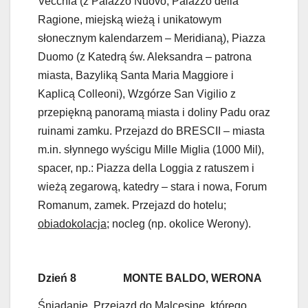
Vecchia (z Palazzo Nuovo, Palazzo della
Ragione, miejską wieżą i unikatowym
słonecznym kalendarzem – Meridianą), Piazza
Duomo (z Katedrą św. Aleksandra – patrona
miasta, Bazyliką Santa Maria Maggiore i
Kaplicą Colleoni), Wzgórze San Vigilio z
przepiękną panoramą miasta i doliny Padu oraz
ruinami zamku. Przejazd do BRESCII – miasta
m.in. słynnego wyścigu Mille Miglia (1000 Mil),
spacer, np.: Piazza della Loggia z ratuszem i
wieżą zegarową, katedry – stara i nowa, Forum
Romanum, zamek. Przejazd do hotelu;
obiadokolacja
; nocleg (np. okolice Werony).
Dzień 8 MONTE BALDO, WERONA
Śniadanie
. Przejazd do Malcesine, którego