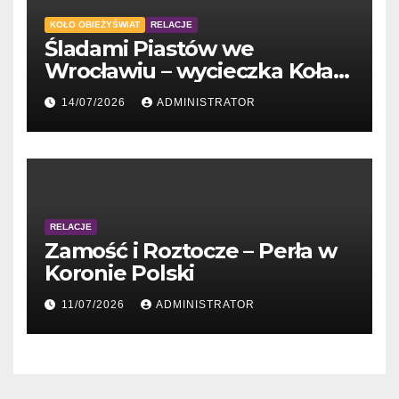
KOŁO OBIEŻYŚWIAT
RELACJE
Śladami Piastów we
Wrocławiu – wycieczka Koła
Obieżyświat
14/07/2026
ADMINISTRATOR
RELACJE
Zamość i Roztocze – Perła w
Koronie Polski
11/07/2026
ADMINISTRATOR