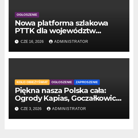
OGŁOSZENIE
Nowa platforma szlakowa
PTTK dla województw
śląskiego i opolskiego
CZE 16, 2026
ADMINISTRATOR
KOŁO OBIEŻYŚWIAT
OGŁOSZENIE
ZAPROSZENIE
Piękna nasza Polska cała:
Ogrody Kapias, Goczałkowice
Zdrój
CZE 3, 2026
ADMINISTRATOR