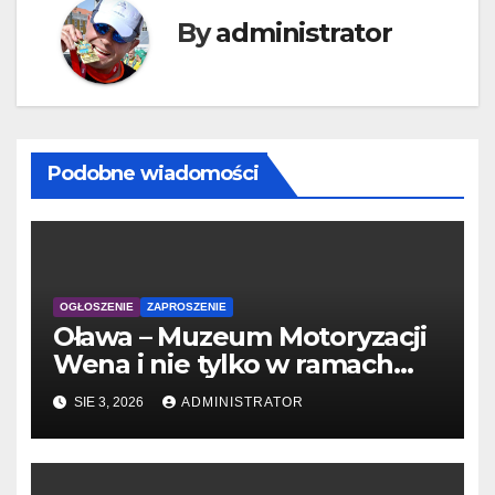
By
administrator
Podobne wiadomości
OGŁOSZENIE
ZAPROSZENIE
Oława – Muzeum Motoryzacji
Wena i nie tylko w ramach
'Wakacji z PTTK’
SIE 3, 2026
ADMINISTRATOR