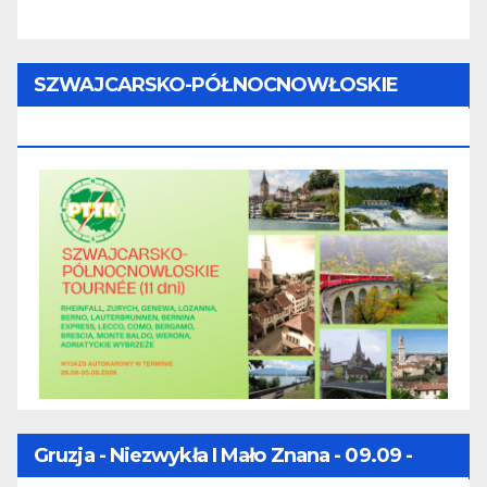
SZWAJCARSKO-PÓŁNOCNOWŁOSKIE
TOURNÉE (11 Dni) - 28.08 - 07.09.2026
Gruzja - Niezwykła I Mało Znana - 09.09 -