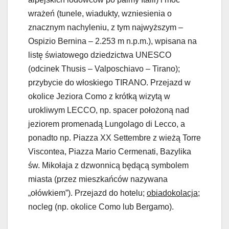
wrażeń (tunele, wiadukty, wzniesienia o
znacznym nachyleniu, z tym najwyższym –
Ospizio Bernina – 2.253 m n.p.m.), wpisana na
listę światowego dziedzictwa UNESCO
(odcinek Thusis – Valposchiavo – Tirano);
przybycie do włoskiego TIRANO. Przejazd w
okolice Jeziora Como z krótką wizytą w
urokliwym LECCO, np. spacer położoną nad
jeziorem promenadą Lungolago di Lecco, a
ponadto np. Piazza XX Settembre z wieżą Torre
Viscontea, Piazza Mario Cermenati, Bazylika
św. Mikołaja z dzwonnicą będącą symbolem
miasta (przez mieszkańców nazywana
„ołówkiem”). Przejazd do hotelu;
obiadokolacja
;
nocleg (np. okolice Como lub Bergamo).