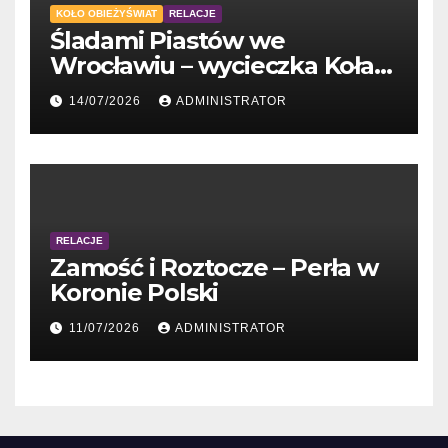
KOŁO OBIEŻYŚWIAT
RELACJE
Śladami Piastów we
Wrocławiu – wycieczka Koła
Obieżyświat
14/07/2026
ADMINISTRATOR
RELACJE
Zamość i Roztocze – Perła w
Koronie Polski
11/07/2026
ADMINISTRATOR