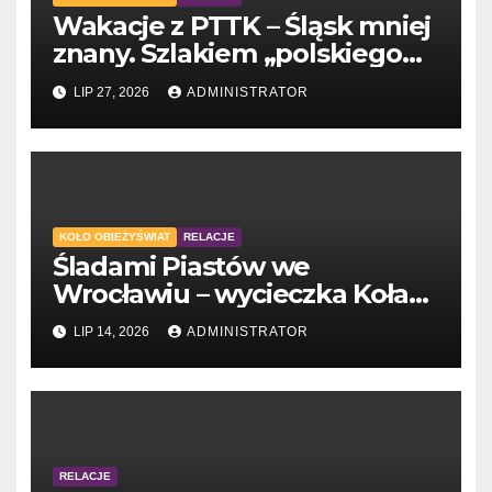
Wakacje z PTTK – Śląsk mniej
znany. Szlakiem „polskiego
Gaudiego” do Tychów
LIP 27, 2026
ADMINISTRATOR
KOŁO OBIEŻYŚWIAT
RELACJE
Śladami Piastów we
Wrocławiu – wycieczka Koła
Obieżyświat
LIP 14, 2026
ADMINISTRATOR
RELACJE