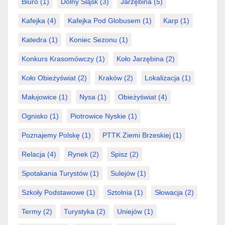
Biuro
(1)
Dolny Śląsk
(3)
Jarzębina
(5)
Kafejka
(4)
Kafejka Pod Globusem
(1)
Karp
(1)
Katedra
(1)
Koniec Sezonu
(1)
Konkurs Krasomówczy
(1)
Koło Jarzębina
(2)
Koło Obieżyświat
(2)
Kraków
(2)
Lokalizacja
(1)
Małujowice
(1)
Nysa
(1)
Obieżyświat
(4)
Ognisko
(1)
Piotrowice Nyskie
(1)
Poznajemy Polskę
(1)
PTTK Ziemi Brzeskiej
(1)
Relacja
(4)
Rynek
(2)
Spisz
(2)
Spotakania Turystów
(1)
Sulejów
(1)
Szkoły Podstawowe
(1)
Sztolnia
(1)
Słowacja
(2)
Termy
(2)
Turystyka
(2)
Uniejów
(1)