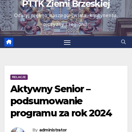
PTTK Ziemi Brzeskiej
Odkryj piękno naszego świata, kontynentu,
ojczyzny i regionu.
RELACJE
Aktywny Senior –
podsumowanie
programu za rok 2024
By
administrator