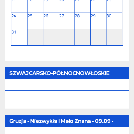
24
25
26
27
28
29
30
31
SZWAJCARSKO-PÓŁNOCNOWŁOSKIE
TOURNÉE (11 Dni) - 28.08 - 07.09.2026
Gruzja - Niezwykła I Mało Znana - 09.09 -
16.09.2026