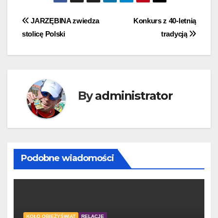
JARZĘBINA zwiedza
Konkurs z 40-letnią
stolicę Polski
tradycją
By
administrator
Podobne wiadomości
KOŁO OBIEŻYŚWIAT
RELACJE