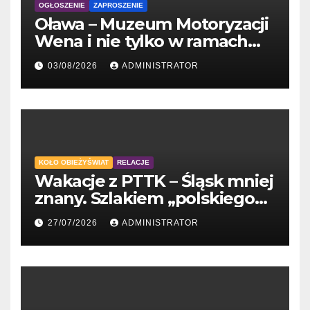
OGŁOSZENIE
ZAPROSZENIE
Oława – Muzeum Motoryzacji
Wena i nie tylko w ramach
'Wakacji z PTTK’
03/08/2026
ADMINISTRATOR
KOŁO OBIEŻYŚWIAT
RELACJE
Wakacje z PTTK – Śląsk mniej
znany. Szlakiem „polskiego
Gaudiego” do Tychów
27/07/2026
ADMINISTRATOR